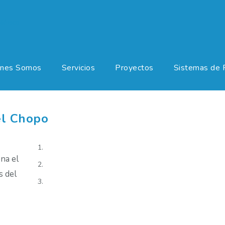
enes Somos
Servicios
Proyectos
Sistemas de 
el Chopo
na el
s del