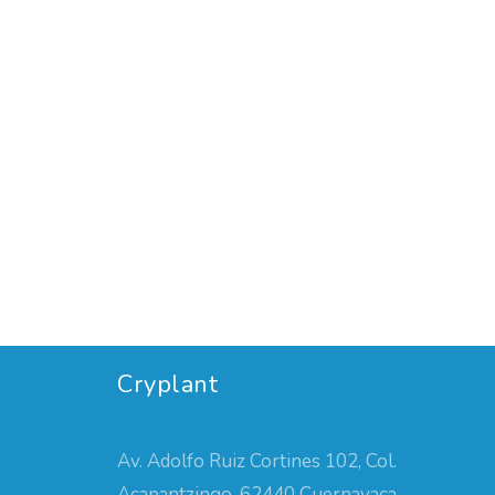
Cryplant
Av. Adolfo Ruiz Cortines 102, Col.
Acapantzingo, 62440 Cuernavaca,