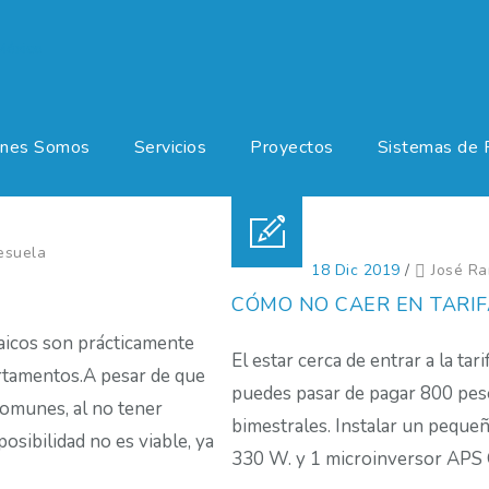
enes Somos
Servicios
Proyectos
Sistemas de 
esuela
Posted on 18 Dic 2019
/
José R
CÓMO NO CAER EN TARIF
taicos son prácticamente
El estar cerca de entrar a la tar
partamentos.A pesar de que
puedes pasar de pagar 800 peso
comunes, al no tener
bimestrales. Instalar un pequeñ
osibilidad no es viable, ya
330 W. y 1 microinversor APS QS