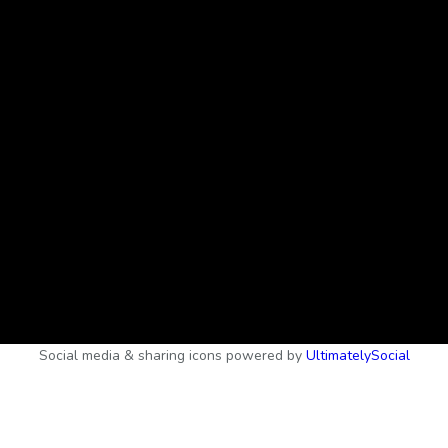
Social media & sharing icons powered by
UltimatelySocial